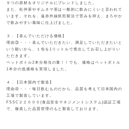
９つの原材をオリジナルにブレンドしました。
また、杜仲茶やギムネマ茶は一般的に飲みにくいと言われて
います。それを、遠赤外線焙煎製法で苦みを抑え、まろやか
で飲みやすい風味に仕上げました。
３．【喜んでいただける価格】
理由③・・・喜んでいただきたい、満足していただきたいと
いう願いから、１包を1リットルで煮出してお召し上がりい
ただきます。
ペットボトル2本分相当の量！！でも、価格はペットボトル
1本分の低価格を実現しました。
４．【日本国内で製造】
理由④・・・毎日飲むものだから、品質を考えて日本国内の
工場で製造しています。
FSSC２２０００(食品安全マネジメントシステム)認証工場
で、徹底した品質管理のもと製造しております。