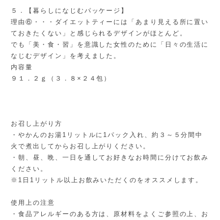
５．【暮らしになじむパッケージ】
理由⑥・・・ダイエットティーには「あまり見える所に置い
ておきたくない」と感じられるデザインがほとんど。
でも「美・食・習」を意識した女性のために「日々の生活に
なじむデザイン」を考えました。
内容量
９１．２ｇ（３．８×２４包）
お召し上がり方
・やかんのお湯1リットルに1パック入れ、約３～５分間中
火で煮出してからお召し上がりください。
・朝、昼、晩、一日を通してお好きなお時間に分けてお飲み
ください。
※1日1リットル以上お飲みいただくのをオススメします。
使用上の注意
・食品アレルギーのある方は、原材料をよくご参照の上、お