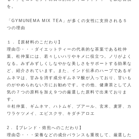
を。
「GYMUNEMA MIX TEA」が多くの女性に支持される５
つの理由
１．【原材料のこだわり】
理由①・・・ダイエットティーの代表的な茶葉である杜仲
葉。杜仲葉には、若々しいハリやキメに役立つ。ノリがよく
なる。みずみずしくしなやかな美しさをサポートする効果な
ど、紹介されています。また、インド伝承のハーブであるギ
ムネマは、甘みを消す成分ギムネマ酸が入っており、甘いも
のがやめられない方にお勧めです。その他、健康茶として人
気の７つの原料を加え９つの厳選した原料で出来ておりま
す。
※杜仲葉、ギムネマ、ハトムギ、プアール、玄米、麦芽、カ
ワラケツメイ、エビスクサ、キダチアロエ
2．【ブレンド・焙煎へのこだわり】
理由②・・・栄養などの成分バランスも重視して、厳選した